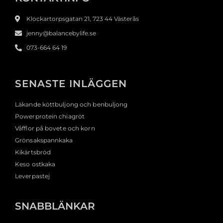
Klockartorpsgatan 21, 723 44 Västerås
jenny@balancebylife.se
073-664 64 19
SENASTE INLÄGGEN
Läkande köttbuljong och benbuljong
Powerprotein chiagröt
Våfflor på bovete och korn
Grönsakspannkaka
Kikärtsbröd
Keso ostkaka
Leverpastej
SNABBLÄNKAR