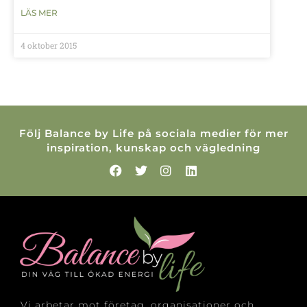
LÄS MER
4 oktober 2015
Följ Balance by Life på sociala medier för mer
inspiration, kunskap och vägledning
Vi arbetar mot företag, organisationer och