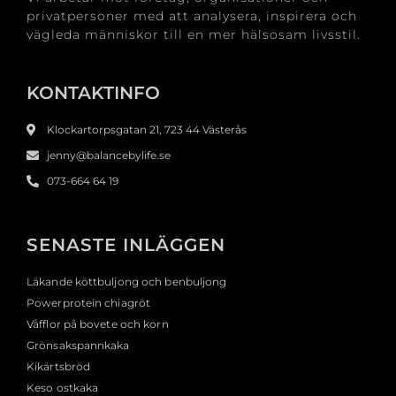
privatpersoner med att analysera, inspirera och
vägleda människor till en mer hälsosam livsstil.
KONTAKTINFO
Klockartorpsgatan 21, 723 44 Västerås
jenny@balancebylife.se
073-664 64 19
SENASTE INLÄGGEN
Läkande köttbuljong och benbuljong
Powerprotein chiagröt
Våfflor på bovete och korn
Grönsakspannkaka
Kikärtsbröd
Keso ostkaka