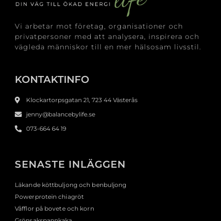
Vi arbetar mot företag, organisationer och
privatpersoner med att analysera, inspirera och
vägleda människor till en mer hälsosam livsstil.
KONTAKTINFO
Klockartorpsgatan 21, 723 44 Västerås
jenny@balancebylife.se
073-664 64 19
SENASTE INLÄGGEN
Läkande köttbuljong och benbuljong
Powerprotein chiagröt
Våfflor på bovete och korn
Grönsakspannkaka