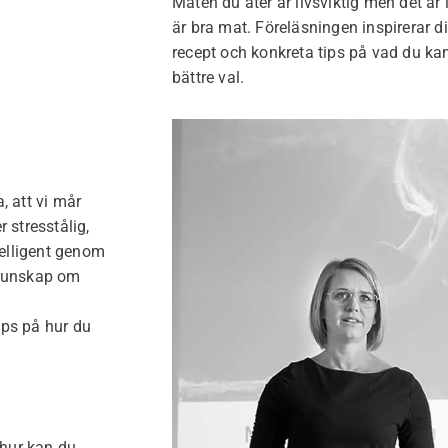
Maten du äter är livsviktig men det är i
är bra mat. Föreläsningen inspirerar dig
recept och konkreta tips på vad du ka
bättre val.
a, att vi mår
 stresstålig,
ntelligent genom
 kunskap om
ips på hur du
 hur kan du