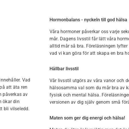
Hormonbalans - nyckeln till god hälsa
Våra hormoner påverkar oss varje sekun
mår. Dagens livsstil får lätt våra horm
alltid mår så bra. Föreläsningen lyft
vad vi kan göra för att skapa en bra h
Hållbar livsstil
innehåller. Vad
Vår livsstil utgörs av våra vanor och d
på att äta ren
hälsosamma val som du mår bra av kan
n påverkas av
fysisk och mental hälsa. Föreläsningen 
 ökar din
versionen av dig själv genom små förän
 bli vilseledd.
Maten som ger dig energi och hälsa!