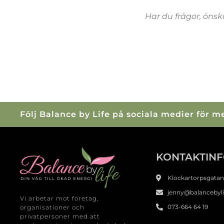
Har du frågor, önska
Följ Balance by Life på sociala medier för 
KONTAKTIN
Klockartorpsgatan 
jenny@balancebyli
Vi arbetar mot företag,
073-664 64 19
organisationer och
privatpersoner med att