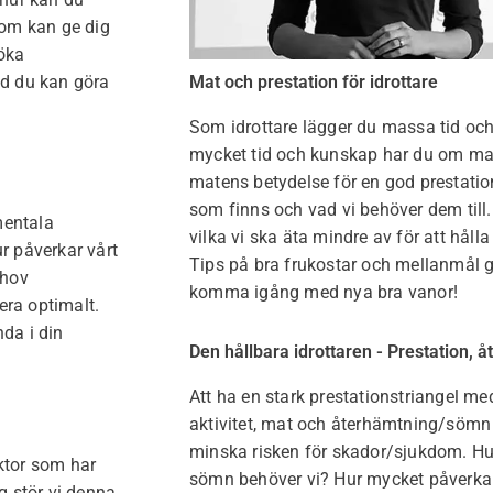
som kan ge dig
 öka
ad du kan göra
Mat och prestation för idrottare
Som idrottare lägger du massa tid och
mycket tid och kunskap har du om mat
matens betydelse för en god prestation
som finns och vad vi behöver dem till.
mentala
vilka vi ska äta mindre av för att håll
ur påverkar vårt
Tips på bra frukostar och mellanmål 
ehov
komma igång med nya bra vanor!
era optimalt.
da i din
Den hållbara idrottaren - Prestation, 
Att ha en stark prestationstriangel me
aktivitet, mat och återhämtning/sömn ä
minska risken för skador/sjukdom. Hu
ktor som har
sömn behöver vi? Hur mycket påverkar
g stör vi denna