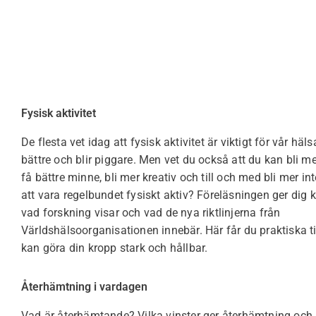
Fysisk aktivitet
De flesta vet idag att fysisk aktivitet är viktigt för vår häls
bättre och blir piggare. Men vet du också att du kan bli mer
få bättre minne, bli mer kreativ och till och med bli mer i
att vara regelbundet fysiskt aktiv? Föreläsningen ger dig
vad forskning visar och vad de nya riktlinjerna från
Världshälsoorganisationen innebär. Här får du praktiska t
kan göra din kropp stark och hållbar.
Återhämtning i vardagen
Vad är återhämtande? Vilka vinster ger återhämtning och