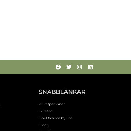
N
SNABBLÄNKAR
g
Privatpersoner
Företag
Om Balance by Life
Blogg