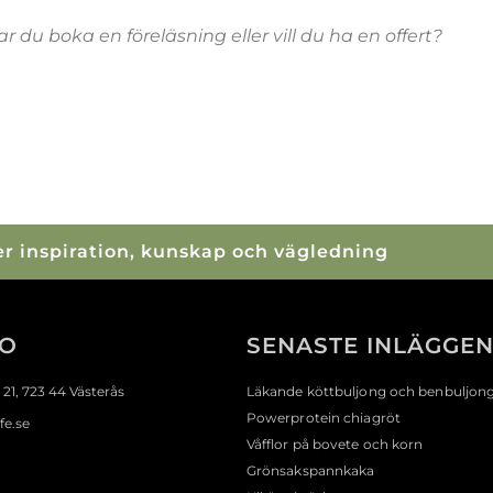
r du boka en föreläsning eller vill du ha en offert?
mer inspiration, kunskap och vägledning
FO
SENASTE INLÄGGE
21, 723 44 Västerås
Läkande köttbuljong och benbuljon
Powerprotein chiagröt
fe.se
Våfflor på bovete och korn
Grönsakspannkaka