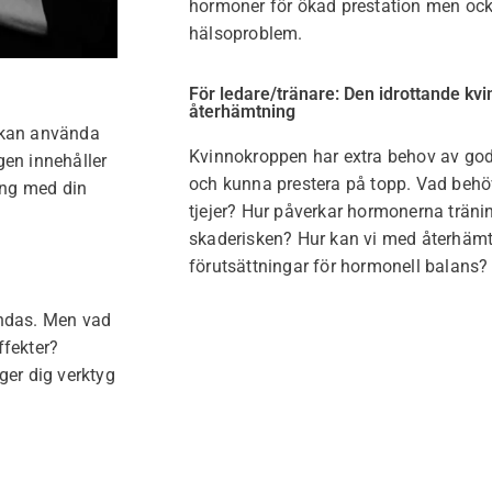
hormoner för ökad prestation men ock
hälsoproblem.
För ledare/tränare: Den idrottande kvi
återhämtning
u kan använda
Kvinnokroppen har extra behov av god
gen innehåller
och kunna prestera på topp. Vad behö
ång med din
tjejer? Hur påverkar hormonerna träni
skaderisken? Hur kan vi med återhäm
förutsättningar för hormonell balans?
andas. Men vad
ffekter?
er dig verktyg