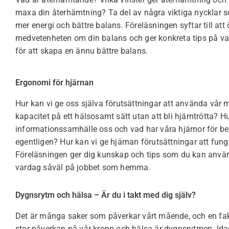
maxa din återhämtning? Ta del av några viktiga nycklar 
mer energi och bättre balans. Föreläsningen syftar till att
medvetenheten om din balans och ger konkreta tips på v
för att skapa en ännu bättre balans.
Ergonomi för hjärnan
Hur kan vi ge oss själva förutsättningar att använda vår 
kapacitet på ett hälsosamt sätt utan att bli hjärntrötta? H
informationssamhälle oss och vad har våra hjärnor för b
egentligen? Hur kan vi ge hjärnan förutsättningar att fung
Föreläsningen ger dig kunskap och tips som du kan använ
vardag såväl på jobbet som hemma.
Dygnsrytm och hälsa – Är du i takt med dig själv?
Det är många saker som påverkar vårt mående, och en fa
stor påverkan på vår kropp och hälsa är dygnsrytmen. Ida