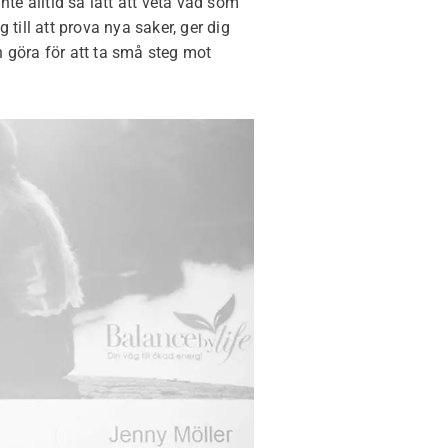
nte alltid så lätt att veta vad som
 till att prova nya saker, ger dig
n göra för att ta små steg mot