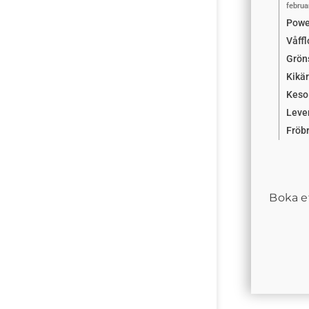
februa
Powe
Våffl
Grön
Kikä
Keso
Leve
Fröb
Boka et