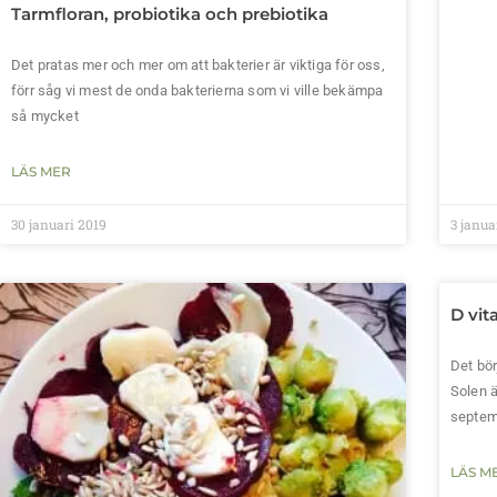
Tarmfloran, probiotika och prebiotika
Det pratas mer och mer om att bakterier är viktiga för oss,
förr såg vi mest de onda bakterierna som vi ville bekämpa
så mycket
LÄS MER
30 januari 2019
3 janua
D vit
Det bör
Solen ä
septembe
LÄS M