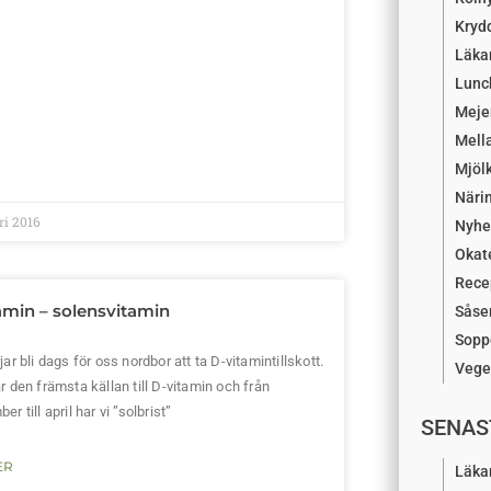
Kryd
Läka
Lunc
Mejer
Mell
Mjöl
Näri
ri 2016
Nyhe
Okat
Rece
amin – solensvitamin
Såser
Sopp
jar bli dags för oss nordbor att ta D-vitamintillskott.
Vege
r den främsta källan till D-vitamin och från
r till april har vi ”solbrist”
SENAS
ER
Läka