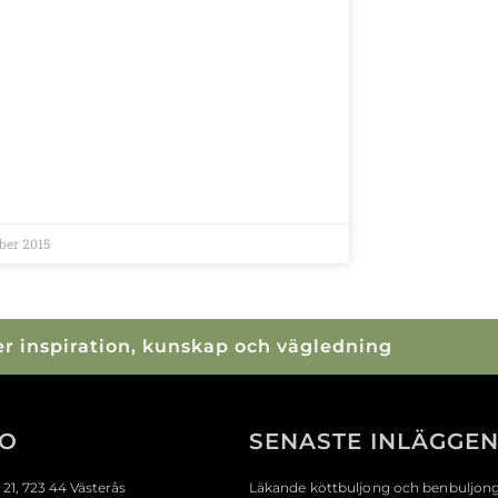
ber 2015
mer inspiration, kunskap och vägledning
FO
SENASTE INLÄGGE
21, 723 44 Västerås
Läkande köttbuljong och benbuljon