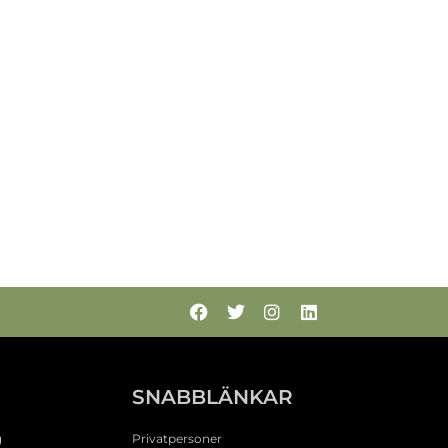
N
SNABBLÄNKAR
g
Privatpersoner