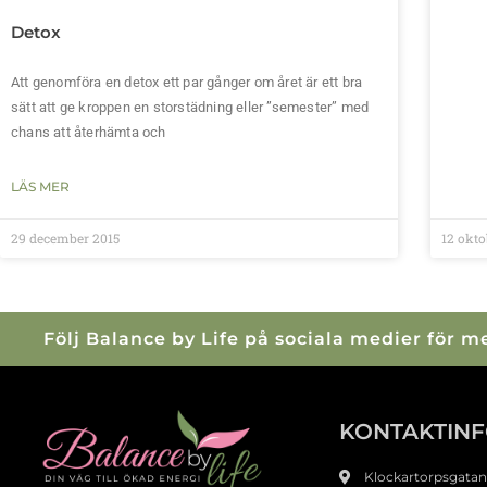
Detox
Att genomföra en detox ett par gånger om året är ett bra
sätt att ge kroppen en storstädning eller ”semester” med
chans att återhämta och
LÄS MER
29 december 2015
12 okto
Följ Balance by Life på sociala medier för 
KONTAKTIN
Klockartorpsgatan 