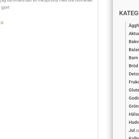
 jag sammanställt en inköpslista med bra livsmedel.
 gjort
KATEG
ER
Äggfr
Aktue
Bakv
Balan
Barn
Bröd
Deto
Fruk
Glute
Godi
Grön
Häls
Hudv
Jul
(6
Kolh