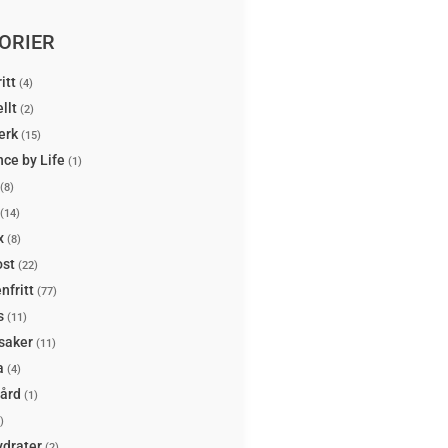
ORIER
itt
(4)
llt
(2)
erk
(15)
ce by Life
(1)
(8)
(14)
x
(8)
ost
(22)
nfritt
(77)
s
(11)
saker
(11)
a
(4)
ård
(1)
)
ydrater
(2)