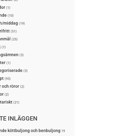
dor
(1)
nde
(10)
h/middag
(19)
ifritt
(51)
anmål
(25)
k
(1)
ngsämnen
(3)
ter
(1)
egoriserade
(3)
pt
(93)
 och röror
(2)
or
(2)
tariskt
(21)
TE INLÄGGEN
nde köttbuljong och benbuljong
19