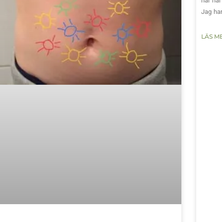
här har
Jag har
LÄS M