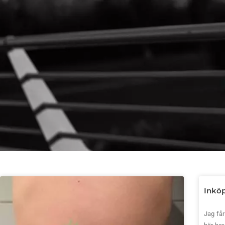
Inköp
Jag får