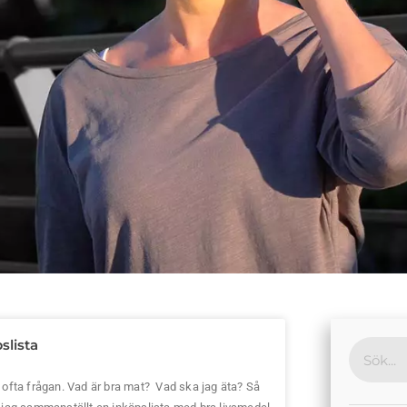
slista
 ofta frågan. Vad är bra mat? Vad ska jag äta? Så