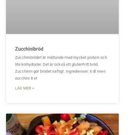
Zucchinibröd
Zucchinibrödet är mättande med mycket protein och
lite kolhydrater. Det är också ett glutenfritt bröd.
Zucchinin gör brödet saftigt. Ingredienser: 6 dl riven
zucchini 8 st
LÄS MER »