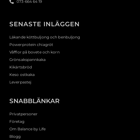
073-664 64 19
SENASTE INLÄGGEN
Läkande köttbuljong och benbuljong
Powerprotein chiagröt
Våfflor på bovete och korn
Grönsakspannkaka
Kikärtsbröd
Keso ostkaka
Leverpastej
SNABBLÄNKAR
Privatpersoner
Företag
Om Balance by Life
Blogg