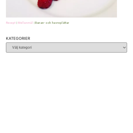
Recept
|
Mellanmål
|
Banan- och havreplättar
KATEGORIER