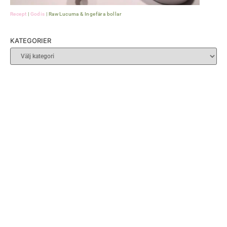
Recept
|
Godis
|
Raw Lucuma & Ingefära bollar
KATEGORIER