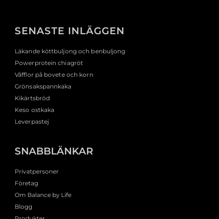
SENASTE INLÄGGEN
Läkande köttbuljong och benbuljong
Powerprotein chiagröt
Våfflor på bovete och korn
Grönsakspannkaka
Kikärtsbröd
Keso ostkaka
Leverpastej
SNABBLÄNKAR
Privatpersoner
Företag
Om Balance by Life
Blogg
Produkter