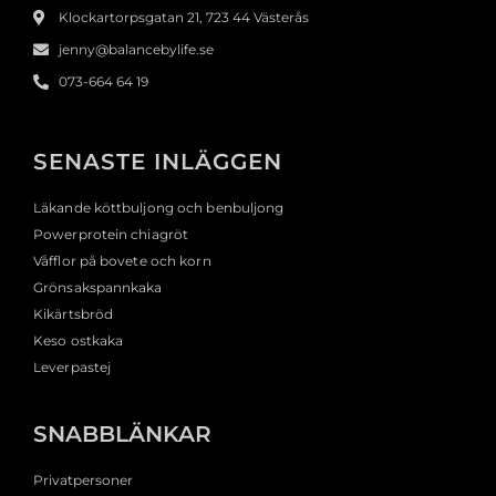
Klockartorpsgatan 21, 723 44 Västerås
jenny@balancebylife.se
073-664 64 19
SENASTE INLÄGGEN
Läkande köttbuljong och benbuljong
Powerprotein chiagröt
Våfflor på bovete och korn
Grönsakspannkaka
Kikärtsbröd
Keso ostkaka
Leverpastej
SNABBLÄNKAR
Privatpersoner