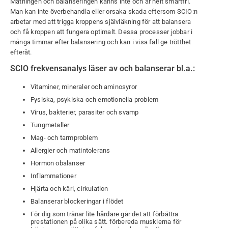
Mätningen och balanseringen känns inte och är helt smärtfri.
Man kan inte överbehandla eller orsaka skada eftersom SCIO:n
arbetar med att trigga kroppens självläkning för att balansera
och få kroppen att fungera optimalt. Dessa processer jobbar i
många timmar efter balansering och kan i visa fall ge trötthet
efteråt.
SCIO frekvensanalys läser av och balanserar bl.a.:
Vitaminer, mineraler och aminosyror
Fysiska, psykiska och emotionella problem
Virus, bakterier, parasiter och svamp
Tungmetaller
Mag- och tarmproblem
Allergier och matintolerans
Hormon obalanser
Inflammationer
Hjärta och kärl, cirkulation
Balanserar blockeringar i flödet
För dig som tränar lite hårdare går det att förbättra
prestationen på olika sätt. förbereda musklerna för