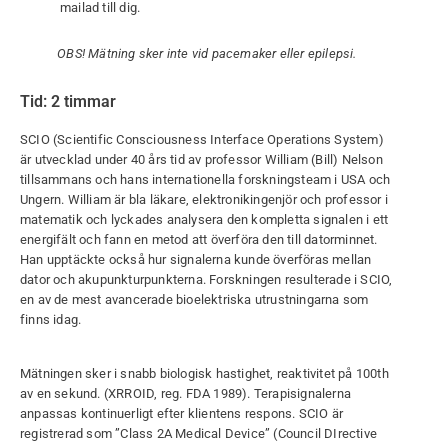
mailad till dig.
OBS! Mätning sker inte vid pacemaker eller epilepsi.
Tid: 2 timmar
SCIO (Scientific Consciousness Interface Operations System)
är utvecklad under 40 års tid av professor William (Bill) Nelson
tillsammans och hans internationella forskningsteam i USA och
Ungern. William är bla läkare, elektronikingenjör och professor i
matematik och lyckades analysera den kompletta signalen i ett
energifält och fann en metod att överföra den till datorminnet.
Han upptäckte också hur signalerna kunde överföras mellan
dator och akupunkturpunkterna. Forskningen resulterade i SCIO,
en av de mest avancerade bioelektriska utrustningarna som
finns idag.
Mätningen sker i snabb biologisk hastighet, reaktivitet på 100th
av en sekund. (XRROID, reg. FDA 1989). Terapisignalerna
anpassas kontinuerligt efter klientens respons. SCIO är
registrerad som ”Class 2A Medical Device” (Council DIrective