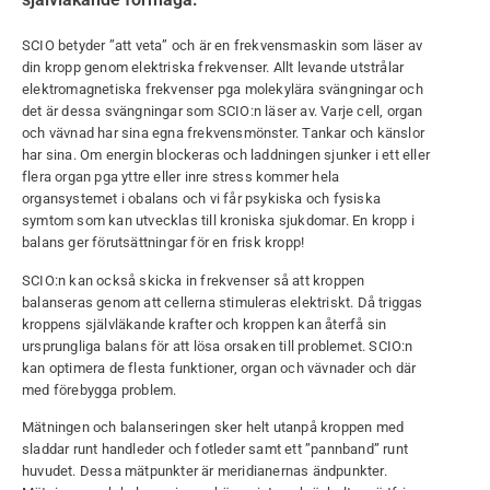
SCIO betyder ”att veta” och är en frekvensmaskin som läser av
din kropp genom elektriska frekvenser. Allt levande utstrålar
elektromagnetiska frekvenser pga molekylära svängningar och
det är dessa svängningar som SCIO:n läser av. Varje cell, organ
och vävnad har sina egna frekvensmönster. Tankar och känslor
har sina. Om energin blockeras och laddningen sjunker i ett eller
flera organ pga yttre eller inre stress kommer hela
organsystemet i obalans och vi får psykiska och fysiska
symtom som kan utvecklas till kroniska sjukdomar. En kropp i
balans ger förutsättningar för en frisk kropp!
SCIO:n kan också skicka in frekvenser så att kroppen
balanseras genom att cellerna stimuleras elektriskt. Då triggas
kroppens självläkande krafter och kroppen kan återfå sin
ursprungliga balans för att lösa orsaken till problemet. SCIO:n
kan optimera de flesta funktioner, organ och vävnader och där
med förebygga problem.
Mätningen och balanseringen sker helt utanpå kroppen med
sladdar runt handleder och fotleder samt ett ”pannband” runt
huvudet. Dessa mätpunkter är meridianernas ändpunkter.