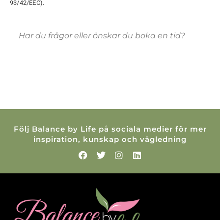
93/42/EEC).
Har du frågor eller önskar du boka en tid?
Följ Balance by Life på sociala medier för mer
inspiration, kunskap och vägledning